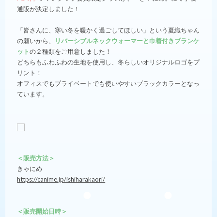
通販が決定しました！
「皆さんに、寒い冬を暖かく過ごしてほしい」という夏織ちゃん
の願いから、
リバーシブルネックウォーマーと巾着付きブランケ
ット
の２種類をご用意しました！
どちらもふわふわの生地を使用し、冬らしいオリジナルロゴをプ
リント！
オフィスでもプライベートでも使いやすいブラックカラーとなっ
ています。
＜販売方法＞
きゃにめ
https://canime.jp/ishiharakaori/
＜販売開始日時＞