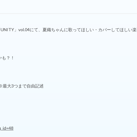
UNITY」vol.04にて、夏織ちゃんに歌ってほしい・カバーしてほしい
かも？！
※最大3つまで自由記述
q_id=48