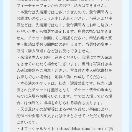
フィーチャーフォンからのお申し込みはできません。
・本受付は先着順ではございませんので、受付期間内に
お間違いのないようお申し込みください。当落および座
席などは、先着順ではなく、受付期間内にお申し込みい
ただいた中から抽選で決定します。座席の指定はできま
せん。チケット券面にてご確認ください。申込内容の変
更・取消は受付期間内にのみ行えます。当選後の変更・
取消（購入辞退）などはお受けできません。
・来場者本人がお申し込みください。会場にて本人確認
をさせていただく場合がございます。当日は写真付き本
人確認書類をご用意ください。写真付き本人確認書類を
お持ちでない場合は、応募の前に作成してください。
・本公演のチケットは、転売・譲渡禁止です。転売・譲
渡されたチケットは無効となり、チケット代金の返金な
らびに入場をお断りいたします。すでに入場している場
合には強制的に退場を命じられる場合もあります。
・天災及びその影響等によるやむを得ない事由により、
開催日や会場の変更または中止とさせていただく場合が
ございます。
・オフィシャルサイト（http://ishiharakaori.com/）に掲