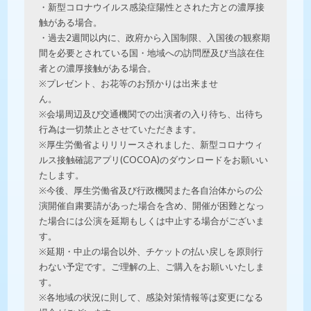
・新型コロナウイルス感染症陽性とされた方との濃厚接
触がある場合。
・過去2週間以内に、政府から入国制限、入国後の観察期
間を必要とされている国・地域への訪問歴及び当該在住
者との濃厚接触がある場合。
※プレゼント、お花等のお預かりは出来ませ
ん。
※会場周辺及び交通機関での出演者の入り待ち、出待ち
行為は一切禁止とさせていただきます。
※厚生労働省よりリリースされました、新型コロナウィ
ルス接触確認アプリ(COCOA)のダウンロードをお願いい
たします。
※今後、厚生労働省及び行政機関また各自治体からの公
演開催自粛要請があった場合を含め、開催が困難となっ
た場合には公演を延期もしくは中止する場合がございま
す。
※延期・中止の場合以外、チケットの払い戻しを原則行
わない予定です。ご理解の上、ご購入をお願いいたしま
す。
※各地域の状況に則して、感染対策情報等は変更になる