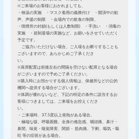
※ご来場のお客様におかれましても、
・検温の実施 ・マスク着用の義務付け ・開演中の歓
声、声援の制限 ・会場内での飲食の制限、
・喫煙所の封鎖(もしくは人数制限) ・手洗い ・消毒の
実施 ・規制退場の実施など、お願いをさせていただく
予定です。
ご協力いただけない場合、ご入場をお断りすることも
ございますので、あらかじめご了承くださ
い。
※座席配置は前後左右の間隔を空けない配席となる場合
がございますので予めご了承ください。
※購入時にお預かりする個人情報は、保健所などの公的
機関へ提供する場合がございます。
※体調が優れないなど、下記の特定の条件に該当するお
客様につきましては、ご来場をお控えくださ
い。
・ご来場時、37.5度以上発熱がある場合。
・極端な咳、呼吸困難、全身の倦怠感、咽頭痛、鼻汁・
鼻閉、味覚・嗅覚障害、関節・ 筋肉痛、下痢、嘔気・嘔
吐 等の症状がある場合。