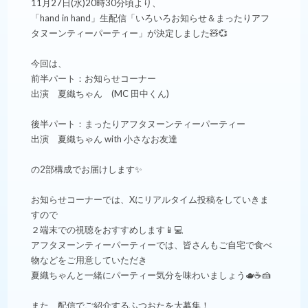
11月27日(水)20時30分頃より、
「hand in hand」生配信「いろいろお知らせ＆まったりアフ
タヌーンティーパーティー」が決定しました🧸💞
今回は、
前半パート：お知らせコーナー
出演 夏織ちゃん (MC 田中くん)
後半パート：まったりアフタヌーンティーパーティー
出演 夏織ちゃん with 小さなお友達
の2部構成でお届けします✨
お知らせコーナーでは、Xにリアルタイム投稿をしていきま
すので
２端末での視聴をおすすめします📱💻
アフタヌーンティーパーティーでは、皆さんもご自宅で食べ
物などをご用意していただき
夏織ちゃんと一緒にパーティー気分を味わいましょう🫖☕️🍰
また、配信でご紹介するふつおたを大募集！