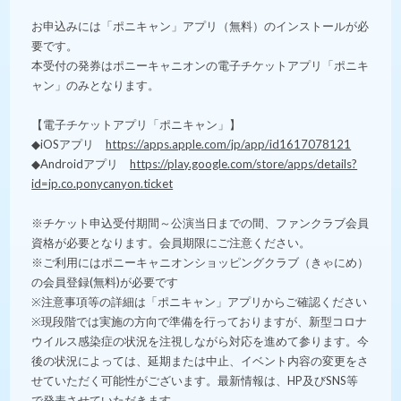
お申込みには「ポニキャン」アプリ（無料）のインストールが必
要です。
本受付の発券はポニーキャニオンの電子チケットアプリ「ポニキ
ャン」のみとなります。
【電子チケットアプリ「ポニキャン」】
◆iOSアプリ
https://apps.apple.com/jp/app/id1617078121
◆Androidアプリ
https://play.google.com/store/apps/details?
id=jp.co.ponycanyon.ticket
※チケット申込受付期間～公演当日までの間、ファンクラブ会員
資格が必要となります。会員期限にご注意ください。
※ご利用にはポニーキャニオンショッピングクラブ（きゃにめ）
の会員登録(無料)が必要です
※注意事項等の詳細は「ポニキャン」アプリからご確認ください
※現段階では実施の方向で準備を行っておりますが、新型コロナ
ウイルス感染症の状況を注視しながら対応を進めて参ります。今
後の状況によっては、延期または中止、イベント内容の変更をさ
せていただく可能性がございます。最新情報は、HP及びSNS等
で発表させていただきます。