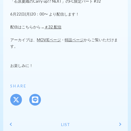
「石原夏織のCarry up!? NEXT」のFC限定パート #32
6月22日(月)20：00〜 より配信します！
配信はこちらから→
＃32 配信
アーカイブは、
MOVIEページ
・
特設ページ
からご覧いただけま
す。
お楽しみに！
SHARE
LIST