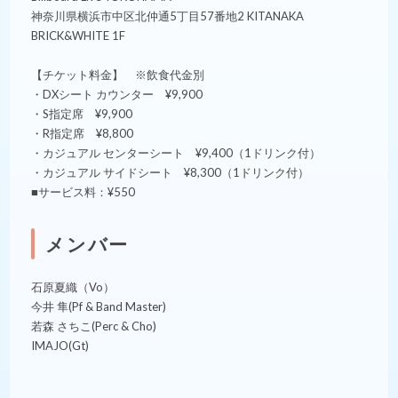
神奈川県横浜市中区北仲通5丁目57番地2 KITANAKA
BRICK&WHITE 1F
【チケット料金】 ※飲食代金別
・DXシート カウンター ¥9,900
・S指定席 ¥9,900
・R指定席 ¥8,800
・カジュアル センターシート ¥9,400（1ドリンク付）
・カジュアル サイドシート ¥8,300（1ドリンク付）
■サービス料：¥550
メンバー
石原夏織（Vo）
今井 隼(Pf & Band Master)
若森 さちこ(Perc & Cho)
IMAJO(Gt)