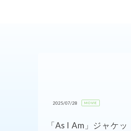
2025/07/28
MOVIE
「As I Am」ジャ