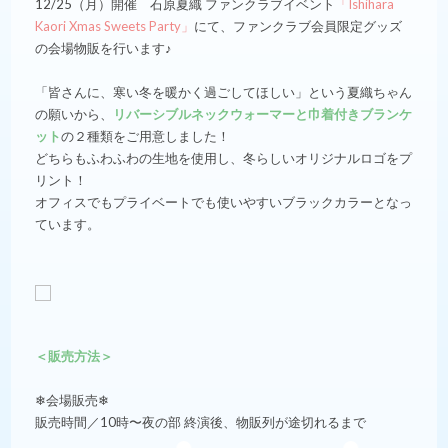
12/25（月）開催 石原夏織 ファンクラブイベント
「Ishihara
Kaori Xmas Sweets Party」
にて、ファンクラブ会員限定グッズ
の会場物販を行います♪
「皆さんに、寒い冬を暖かく過ごしてほしい」という夏織ちゃん
の願いから、
リバーシブルネックウォーマーと巾着付きブランケ
ット
の２種類をご用意しました！
どちらもふわふわの生地を使用し、冬らしいオリジナルロゴをプ
リント！
オフィスでもプライベートでも使いやすいブラックカラーとなっ
ています。
＜販売方法＞
❄︎会場販売❄︎
販売時間／10時〜夜の部 終演後、物販列が途切れるまで