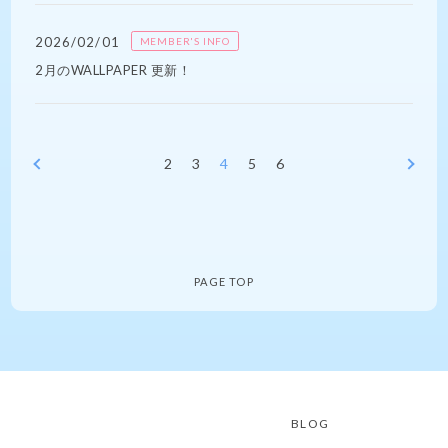
2026/02/01
MEMBER'S INFO
2月のWALLPAPER 更新！
2
3
4
5
6
PAGE TOP
BLOG